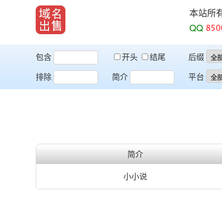
本站所
QQ
包含
开头
结尾
后缀
排除
简介
平台
简介
小小说