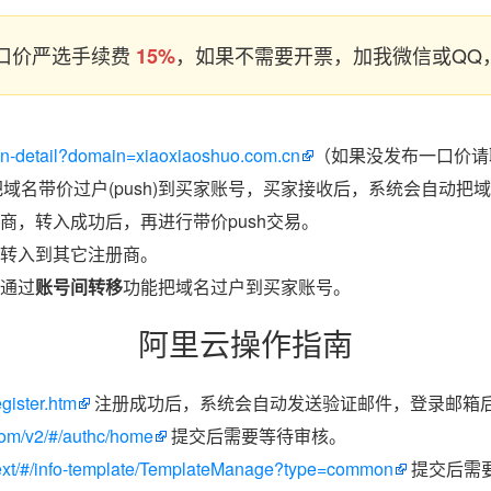
口价严选手续费
，如果不需要开票，加我微信或QQ，
15%
ain-detail?domain=xiaoxiaoshuo.com.cn
（如果没发布一口价请联
把域名带价过户(push)到买家账号，买家接收后，系统会自动把
商，转入成功后，再进行带价push交易。
转入到其它注册商。
通过
账号间转移
功能把域名过户到买家账号。
阿里云操作指南
egister.htm
注册成功后，系统会自动发送验证邮件，登录邮箱
.com/v2/#/authc/home
提交后需要等待审核。
/next/#/info-template/TemplateManage?type=common
提交后需