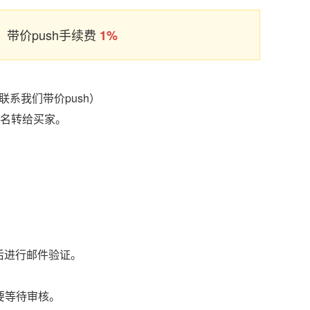
带价push手续费
1%
系我们带价push）
域名转给买家。
后进行邮件验证。
要等待审核。