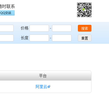
随时联系
价格
-
搜索
长度
-
重置
平台
阿里云